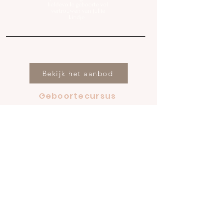
liefdevolle geboorte vol
vertrouwen van jullie
kindje.
Bekijk het aanbod
Geboortecursus
Coaching in zwangerschap
Ademcoaching
Vierde Trimester Training
Bevalbad huren