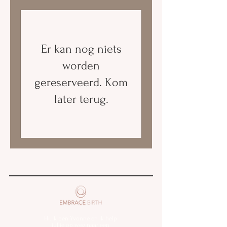
Er kan nog niets
worden
gereserveerd. Kom
later terug.
Hi, ik ben Yvonne en ik help
jullie op weg naar een